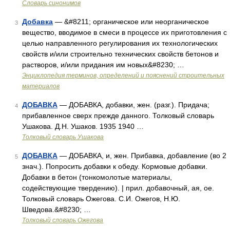
Словарь синонимов
Добавка
— &#8211; органическое или неорганическое
3
вещество, вводимое в смеси в процессе их приготовления с
целью направленного регулирования их технологических
свойств и/или строительно технических свойств бетонов и
растворов, и/или придания им новых&#8230; …
Энциклопедия терминов, определений и пояснений строительных
материалов
ДОБАВКА
— ДОБАВКА, добавки, жен. (разг.). Придача;
4
прибавленное сверх прежде данного. Толковый словарь
Ушакова. Д.Н. Ушаков. 1935 1940 …
Толковый словарь Ушакова
ДОБАВКА
— ДОБАВКА, и, жен. Прибавка, добавление (во 2
5
знач.). Попросить добавки к обеду. Кормовые добавки.
Добавки в бетон (тонкомолотые материалы,
содействующие твердению). | прил. добавочный, ая, ое.
Толковый словарь Ожегова. С.И. Ожегов, Н.Ю.
Шведова.&#8230; …
Толковый словарь Ожегова