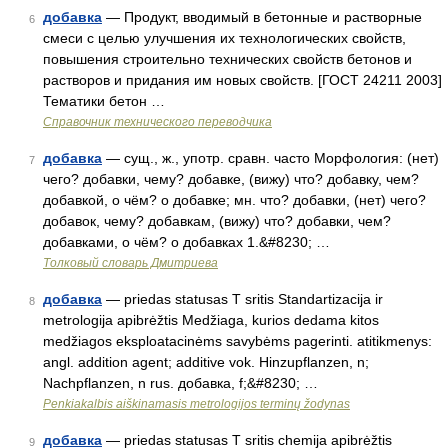
добавка
— Продукт, вводимый в бетонные и растворные
6
смеси с целью улучшения их технологических свойств,
повышения строительно технических свойств бетонов и
растворов и придания им новых свойств. [ГОСТ 24211 2003]
Тематики бетон …
Справочник технического переводчика
добавка
— сущ., ж., употр. сравн. часто Морфология: (нет)
7
чего? добавки, чему? добавке, (вижу) что? добавку, чем?
добавкой, о чём? о добавке; мн. что? добавки, (нет) чего?
добавок, чему? добавкам, (вижу) что? добавки, чем?
добавками, о чём? о добавках 1.&#8230; …
Толковый словарь Дмитриева
добавка
— priedas statusas T sritis Standartizacija ir
8
metrologija apibrėžtis Medžiaga, kurios dedama kitos
medžiagos eksploatacinėms savybėms pagerinti. atitikmenys:
angl. addition agent; additive vok. Hinzupflanzen, n;
Nachpflanzen, n rus. добавка, f;&#8230; …
Penkiakalbis aiškinamasis metrologijos terminų žodynas
добавка
— priedas statusas T sritis chemija apibrėžtis
9