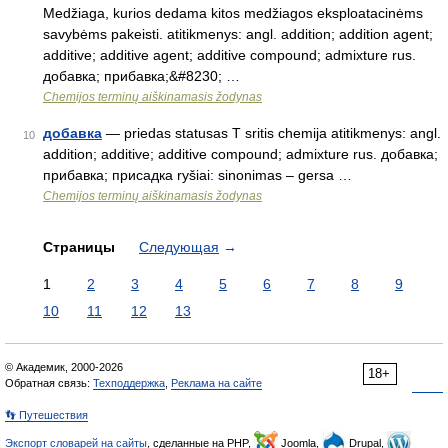
Medžiaga, kurios dedama kitos medžiagos eksploatacinėms
savybėms pakeisti. atitikmenys: angl. addition; addition agent;
additive; additive agent; additive compound; admixture rus.
добавка; прибавка;&#8230; …
Chemijos terminų aiškinamasis žodynas
добавка
— priedas statusas T sritis chemija atitikmenys: angl.
10
addition; additive; additive compound; admixture rus. добавка;
прибавка; присадка ryšiai: sinonimas – gersa …
Chemijos terminų aiškinamasis žodynas
Страницы
Следующая
→
1
2
3
4
5
6
7
8
9
10
11
12
13
© Академик, 2000-2026
18+
Обратная связь:
Техподдержка
,
Реклама на сайте
👣 Путешествия
Экспорт словарей на сайты
, сделанные на PHP,
Joomla,
Drupal,